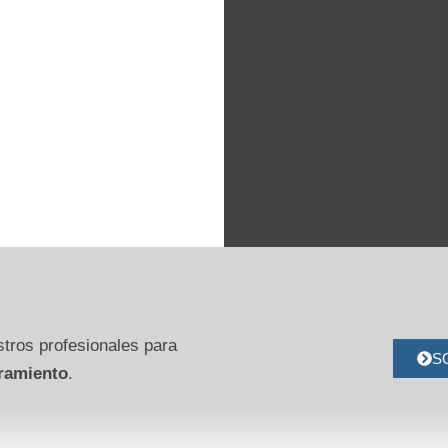
tros profesionales para
S
ramiento
.