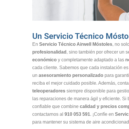
Un Servicio Técnico Móst
En
Servicio Técnico Airwell Móstoles
, no so
profesionalidad
, sino también por ofrecer un s
económico
y completamente adaptado a las
n
cada cliente. Sabemos que cada instalación es
un
asesoramiento personalizado
para garanti
reciba el mejor cuidado posible. Además, cont
teleoperadores
siempre disponible para gestio
las reparaciones de manera ágil y eficiente. Si 
confiable que combine
calidad y precios comp
contactarnos al
910 053 591
. ¡Confíe en
Servic
para mantener su sistema de aire acondiciona