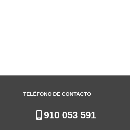
SERVICIO TÉCNICO WHITE-
WESTINGHOUSE MÓSTOLES
Especialistas en la Reparación, Mantenimiento e Instalación de
Electrodomésticos en Móstoles
TELÉFONO DE CONTACTO
910 053 591