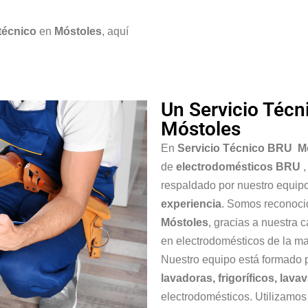
 técnico
en
Móstoles
, aquí
Un Servicio Técn
Móstoles
En
Servicio Técnico BRU M
de
electrodomésticos BRU
respaldado por nuestro equip
experiencia
. Somos reconoc
Móstoles
, gracias a nuestra 
en electrodomésticos de la m
Nuestro equipo está formado 
lavadoras, frigoríficos, lava
electrodomésticos. Utilizamo