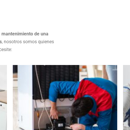
l
mantenimiento de una
s
, nosotros somos quienes
esite: