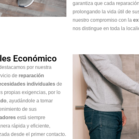
garantiza que cada reparación
prolongando la vida útil de s
nuestro compromiso con la
ex
nos distingue en toda la local
oles Económico
 destacamos por nuestra
rvicio de
reparación
ecesidades individuales
de
 propias exigencias, por lo
ado
, ayudándole a tomar
enimiento de sus
radores
está siempre
nera rápida y eficiente,
zada desde el primer contacto.