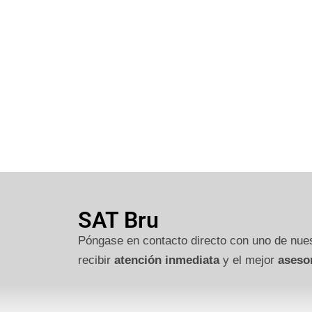
SAT Bru
Póngase en contacto directo con uno de nues
recibir
atención inmediata
y el mejor
aseso