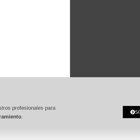
tros profesionales para
S
ramiento
.