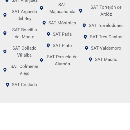
SAT Aranjuez
SAT
SAT Torrejón de
SAT Arganda
Majadahonda
Ardóz
del Rey
SAT Móstoles
SAT Torrelodones
SAT Boadilla
SAT Parla
del Monte
SAT Tres Cantos
SAT Pinto
SAT Collado
SAT Valdemoro
Villalba
SAT Pozuelo de
SAT Madrid
Alarcón
SAT Colmenar
Viejo
SAT Coslada