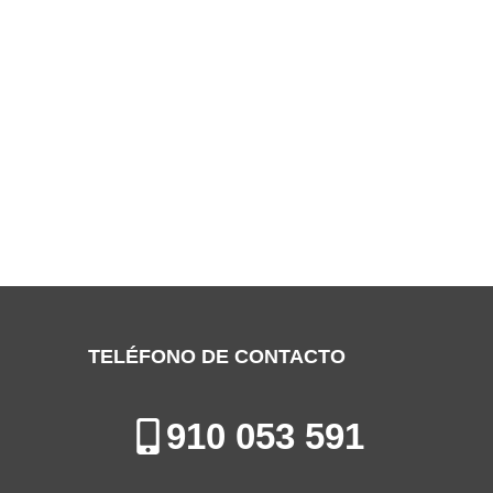
SERVICIO TÉCNICO DELONGHI
MÓSTOLES
Especialistas en la Reparación de Aires Acondicionados en
Móstoles
TELÉFONO DE CONTACTO
910 053 591