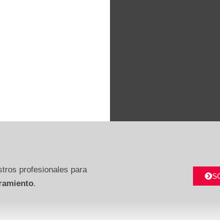
tros profesionales para
S
ramiento
.