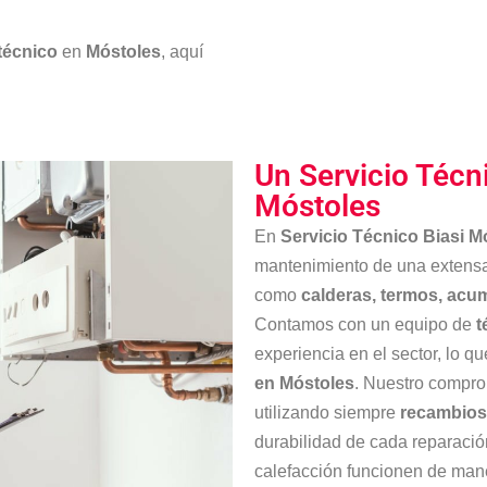
 técnico
en
Móstoles
, aquí
Un Servicio Técn
Móstoles
En
Servicio Técnico Biasi M
mantenimiento de una extens
como
calderas, termos, acu
Contamos con un equipo de
t
experiencia en el sector, lo 
en Móstoles
. Nuestro comprom
utilizando siempre
recambios 
durabilidad de cada reparaci
calefacción funcionen de mane