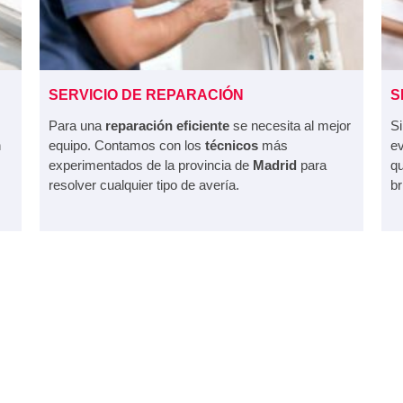
SERVICIO DE REPARACIÓN
S
Para una
reparación eficiente
se necesita al mejor
Si
n
equipo. Contamos con los
técnicos
más
ev
experimentados de la provincia de
Madrid
para
qu
resolver cualquier tipo de avería.
br